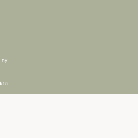
 ny
akta